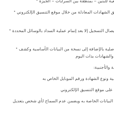
* لا يعتد بأي وسيلة أخري للسداد ولن يتمكن الطالب من تسجيل رغباته وطباعة استمارة الرغبات وإيصال التسجيل إلا بعد إتمام عملية السداد بالوسائل المحددة
* يتم حضور الطالب إلى المكتب الرئيسي أو أي من فرعيه مرة واحدة فقط عند تسليم الشهادات الأصلية بالإضافة إلى نسخة من البيانات الأساسية وكشف
يجب على الطالب الحفاظ على كود الدخول والرقم السري حيث يمثل هذان الرقمان ضماناً لسرية البيانات الخاصة به ويضمن عدم السماح لأي شخص بتعديل