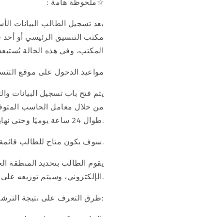
: ملحوظة هامة☆
بعد تسجيل الطالب البيانات الأ
مكتب التنسيق الرئيسي أو أحد ف
المكتب، وفي هذه الحالة يُستبعد
مواعيد الدخول على موقع التنسي
من خلال معامل الحاسب المتوفرة
طوال 24 ساعة يوميًا وحتى نهاية المدة المحددة.
سوف يكون متاح للطالب قائمة بأسماء الكليات والمعاهد التي تقبل من الشعب المختلفة وعليه إختيار رغباته من بينها.
يقوم الطالب بتحديد المنطقة ال
الإلكتروني، وسيتم توزيعه على الكليات أو المعاهد بناء على ما سيبديه من رغبات وطبقًا لقواعد التوزيع الجغرافي.
طرق التعرف على نتيجة الترشيح: