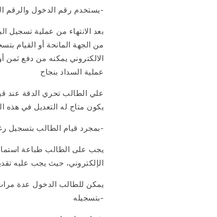
يستخدم رقم الدخول والرقم السري لتسجيل بياناته ودرجاته ورغباته، وأيضًا في التعرف علي نتيجة الترشيح-
بعد الانتهاء من عملية تسجيل ا
من الجهة المانحة أو القيام بت
الالكتروني يمكنه من دفع ثمن أ
عملية السداد بنجاح
علي الطالب تحري الدقة عند قيام
يكون متاح له التعديل في هذه الب
بمجرد قيام الطالب بتسجيل رغباته وطباعة استمارة الرغبات مع إيصال التسجيل، يُعد بذلك قد استوفى الحصول على الخدمة المدفوعة-
يجب على الطالب طباعة استمارة 
الإلكتروني، حيث يجب عليه تقد
يمكن للطالب الدخول عدة مرات ل
بتسجيله-