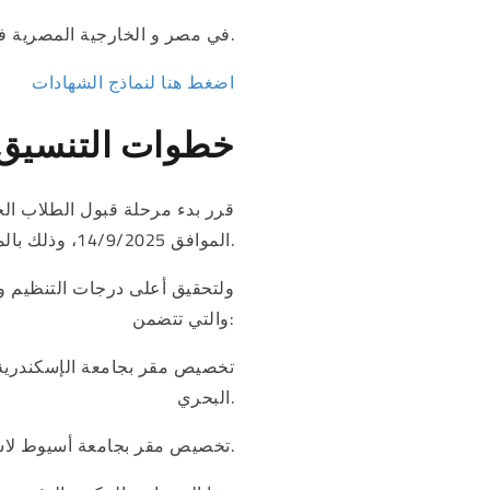
– يقوم الطالب بتسليم شهادات IGCSE موثقة و مختومة من BRITISH COUNCIL في مصر و الخارجية المصرية فقط.
اضغط هنا لنماذج الشهادات
خطوات التنسيق
الموافق 14/9/2025، وذلك بالمكتب الرئيسي بالقاهرة وفرعيه بالإسكندرية وأسيوط.
ولتحقيق أعلى درجات التنظيم وال
والتي تتضمن:
البحري.
* تخصيص مقر بجامعة أسيوط لاستلام أوراق الطلاب، بالمبنى القديم لإدارة الجامعة بالوليدية، لخدمة أبناء أسيوط ومحافظات إقليم الوجه القبلي.