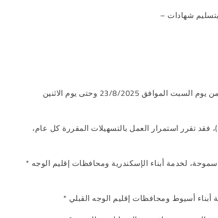
قرر بدء مرحلة قبول الطلاب الحاصلين على الشهادات الثانوية المعادلة (العربية والأجنبية) اعتبارًا من يوم السبت الموافق 23/8/2025 وحتى يوم الاثنين
)، فقد تقرر استمرار العمل بالتسهيلات المقررة كل عام،
* تخصيص مقر بجامعة الإسكندرية لاستقبال أوراق الطلاب، بالمدينة الجامعية للبنات – عزبة سعد – سموحة، لخدمة أبناء الإسكندرية ومحافظات إقليم الوجه