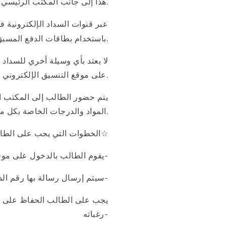
* هذا إلى جانب المكتب الرئيسي الكائن مقره بمركز التعليم المدمج جامعة القاهرة – المدينة الجامعية للبنين – بمنطقة بين السرايات – الجيزة.
عبر قنوات السداد الإلكترونية 
باستخدام بطاقات الدفع المسبق / بطاقات الائتمان أو منافذ تحصيل شركات السداد الإلكتروني.
على موقع التنسيق الإلكتروني.
المواد والدرجات الخاصة بكل مادة وبيان رغبات الطالب لاستلام المظروف وتسليم أصول الاوراق والشهادات بذات اليوم.
:الخطوات التي يجب على الطالب إتباعها لتسجيل بياناته ورغباته لطلاب الشهادات المعادلة العربية والأجنبية☆
يقوم الطالب بالدخول على موقع التنسيق باستخدام العنوان الموضح بعاليه لتسجيل بياناته الاساسية ونوع الشهادة ورقم الموبايل الخاص به-
سيتم إرسال رسالة بها رقم الدخول والرقم السري على رقم التليفون الذي قام الطالب بتسجيله على موقع التنسيق الإلكتروني-
رغباته-